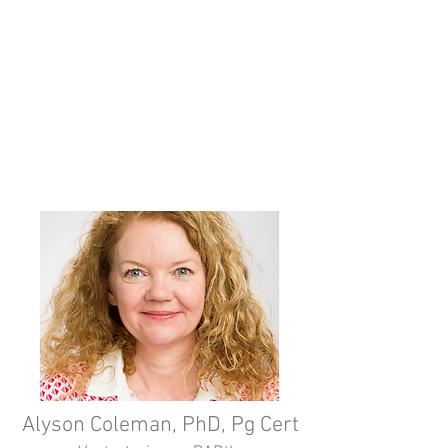
Molloy College. Leiterin der Recovery
Through Performance theater
therapeutischen Kompanie. NYS
zugelassene Psychische
Gesundheitsberaterin. Empfängt
Patienten in einen privaten Praxis.
Absolvierte ihren Doktor in Beratung
und Beratungswesen an der
Universität von Missouri - St Louis.
Alyson Coleman, PhD, Pg Cert