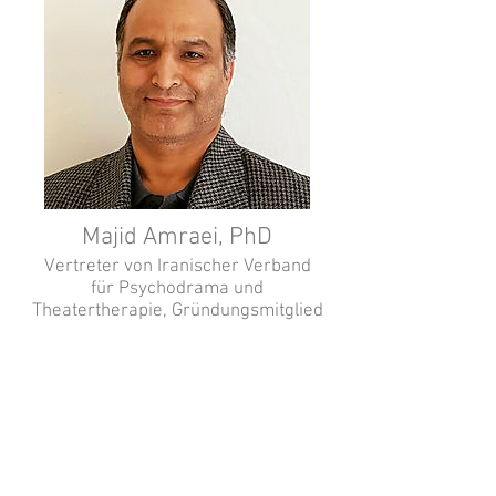
Majid Amraei, PhD
Vertreter von Iranischer Verband
für Psychodrama und
Theatertherapie, Gründungsmitglied
Chair of Iran Psychodrama and
Drama Therapy Association. Faculty
at Applied Scientific and Cultural
Center, Cultural Heritage University.
Workshop Instructor at Allameh
Tabataba'i University and Al-Zahra.
Author, Director, Researcher.