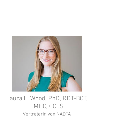
Review.
Laura L. Wood, PhD, RDT-BCT,
LMHC, CCLS
Vertreterin von NADTA
President von
NADTA. Assistenzprofessor am