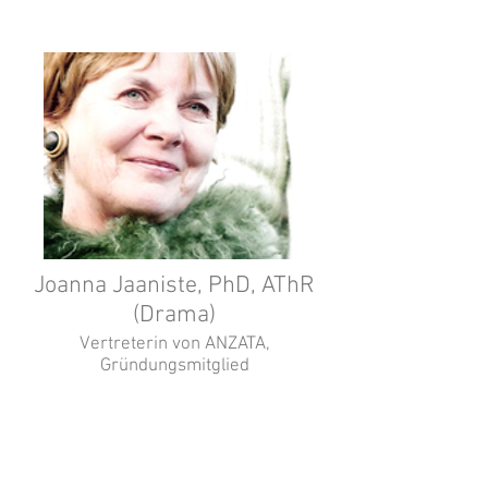
Joanna Jaaniste, PhD, AThR
(Drama)
Vertreterin von ANZATA,
Gründungsmitglied
Leiterin des Theatertherapie
Zentrums in Sydney.
Theatertherapie Ausbilderin im
IKON Institut von Australien.