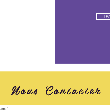
LE
ld
Nous Contacter