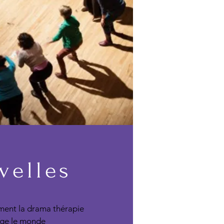
velles
ent la drama thérapie
ge le monde