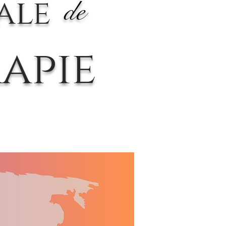
ale
de
apie