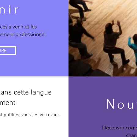
nir
es à venir et les
ement professionnel
ORE
ans cette langue
Nou
ement
publiés, vous les verrez ici.
Découvrir comm
chan