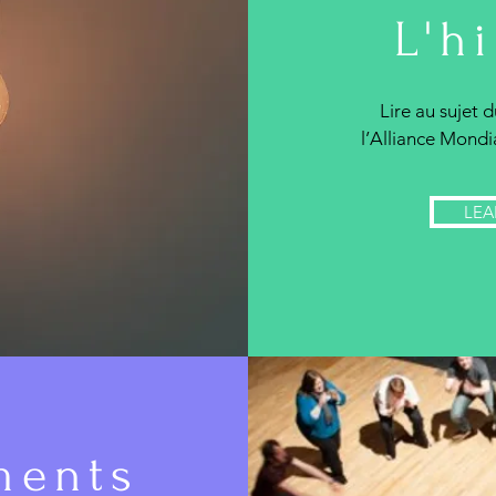
L'h
Lire au sujet
l’Alliance Mond
LEA
ments