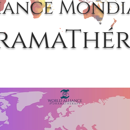
iance Mondi
ramaThér