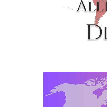
All
D